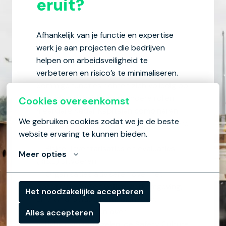
eruit?
Afhankelijk van je functie en expertise 
werk je aan projecten die bedrijven 
helpen om arbeidsveiligheid te 
verbeteren en risico’s te minimaliseren. 
Sommige functies richten zich volledig op 
Arbeidsveiligheid, terwijl andere rollen 
Cookies overeenkomst
meerdere Kader Kapitalen combineren. 
We gebruiken cookies zodat we je de beste 
Je werkzaamheden kunnen onder andere 
website ervaring te kunnen bieden.
bestaan uit:

✅ Risico-Inventarisaties en evaluaties 
Meer opties
(RI&E) uitvoeren.

✅ Organisaties adviseren over het 
opzetten van een veilige werkomgeving, 
Het noodzakelijke accepteren
BHV en arbeidsomstandigheden.

✅ Trainingen geven over 
Alles accepteren
veiligheidsmaatregelen, de Safety Culture 