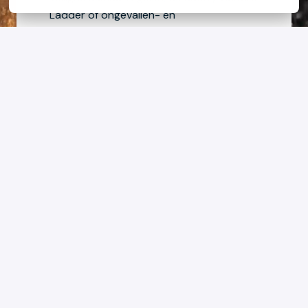
Ladder of ongevallen- en 
incidentonderzoeken.

✅ Werken met organisaties om hun 
veiligheidscultuur te versterken en risico’s 
te verminderen.
Heb jij een passie voor veiligheid en wil je 
bijdragen aan een werkomgeving waar 
medewerkers beschermd worden? Bekijk 
de passende vacatures hieronder.