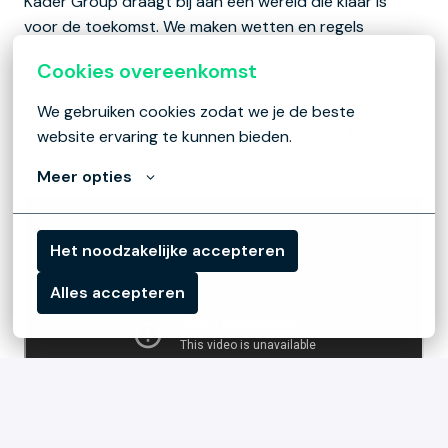
Kader Group draagt bij aan een wereld die klaar is
voor de toekomst. We maken wetten en regels
toepasbaar, en doelstellingen en ambities haalbaar. Zo
Cookies overeenkomst
creëren we samen een betere omgeving om in te
werken en te leven, en een toekomstbestendige
We gebruiken cookies zodat we je de beste 
wereld om aan volgende generaties door te geven.
website ervaring te kunnen bieden.
Hier
vind je meer informatie over onze organisatie.
Meer opties
Het noodzakelijke accepteren
Alles accepteren