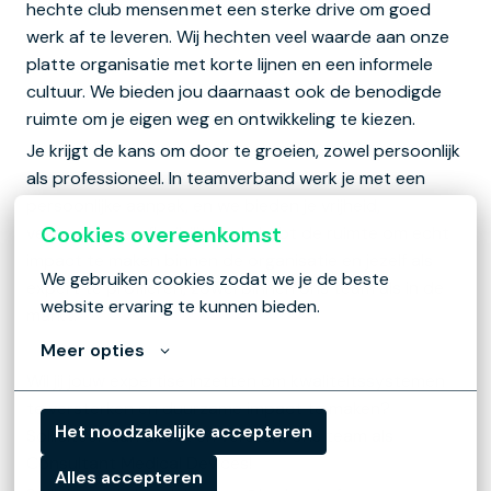
hechte club mensen met een sterke drive om goed
werk af te leveren. Wij hechten veel waarde aan onze
platte organisatie met korte lijnen en een informele
cultuur. We bieden jou daarnaast ook de benodigde
ruimte om je eigen weg en ontwikkeling te kiezen.
Je krijgt de kans om door te groeien, zowel persoonlijk
als professioneel. In teamverband werk je met een
persoonlijke aanpak, en we bieden je vrijheid,
Cookies overeenkomst
vertrouwen en flexibiliteit. Je hebt de ruimte om echt
impact te maken binnen de organisatie en jezelf als
We gebruiken cookies zodat we je de beste 
expert te profileren, zowel binnen ons team als in de
website ervaring te kunnen bieden.
markt.
Meer opties
Wil jij jouw expertise inzetten om kwaliteitssystemen
te versterken en duurzame impact te maken?
Het noodzakelijke accepteren
Solliciteer dan direct en versterk ons team als
Consultant Medical Devices!
Alles accepteren