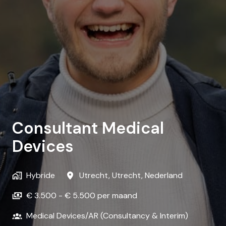
Consultant Medical
Devices
Hybride
Utrecht
,
Utrecht
,
Nederland
€ 3.500 - € 5.500 per maand
Medical Devices/AR (Consultancy & Interim)