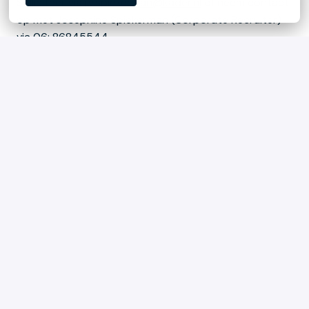
Solliciteer via
j.v.spiekerman@kader.nl
of neem contact
op met Josephine Spiekerman (Corporate Recruiter)
via 06: 86845544.
Liever eerst even sparren? Ook goed. Samen
ontdekken we of deze rol bij jou past – en jij bij ons.
Hybride
Utrecht
,
Utrecht
,
Nederland