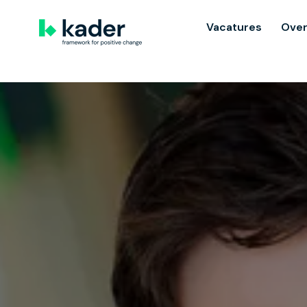
Overslaan
naar
Vacatures
Over
Homepagina
content