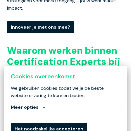
strategieën voor markttoegang – jouw werk maakt 
impact.
Innoveer je met ons mee?
Waarom werken binnen 
Certification Experts bij 
Kader?
Cookies overeenkomst
We gebruiken cookies zodat we je de beste 
Krachtige samenwerking
: Als onderdeel van Kader 
website ervaring te kunnen bieden.
Group werk je samen met collega’s uit verschillende 
expertises. Onze geïntegreerde aanpak zorgt ervoor 
Meer opties
dat we de beste oplossingen bieden aan onze klanten, 
van advies tot uitvoering.
Het noodzakelijke accepteren