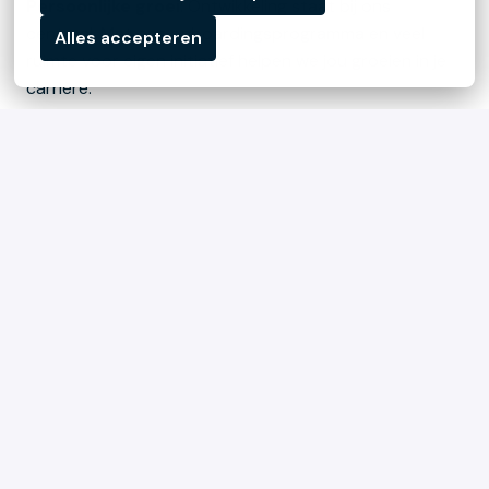
Persoonlijke groei
: Ontwikkeling staat bij ons 
centraal. Met ons onboardingsprogramma en veel 
Alles accepteren
ruimte voor eigen initiatief helpen we jou groeien in je 
carrière.
Betrokken cultuur
: Onze platte organisatie en 
informele sfeer maken dat je je snel thuis voelt. We 
houden van samenwerken, maar ook van ontspannen.